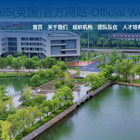
365(英国)官方网站-Official We
首页
关于我们
组织机构
团队队伍
人才培