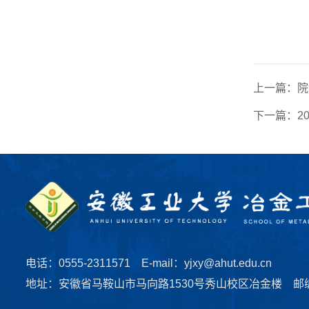
上一篇：
院
下一篇：
2
电话：0555-2311571 E-mail：yjxy@ahut.edu.cn
地址：安徽省马鞍山市马向路1530号秀山校区冶金楼 邮编：