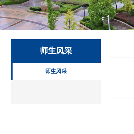
师生风采
师生风采