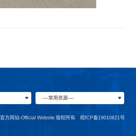
----常用资源----
英国)官方网站-Official Website 版权所有
皖ICP备19010821号