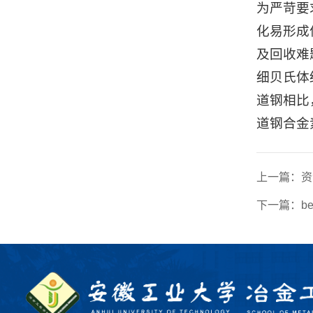
为严苛要
化易形成
及回收难
细贝氏体
道钢相比
道钢合金
上一篇：
资
下一篇：
b