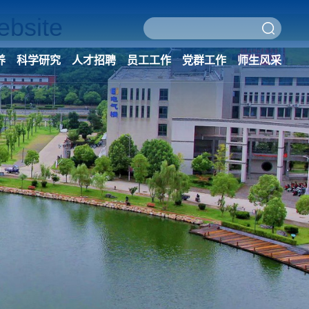
bsite
养
科学研究
人才招聘
员工工作
党群工作
师生风采