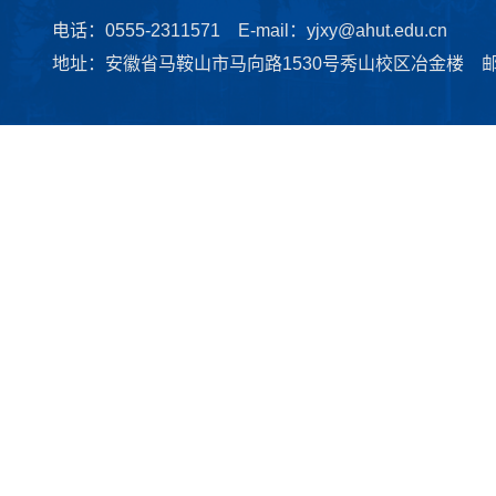
电话：0555-2311571 E-mail：yjxy@ahut.edu.cn
地址：安徽省马鞍山市马向路1530号秀山校区冶金楼 邮编